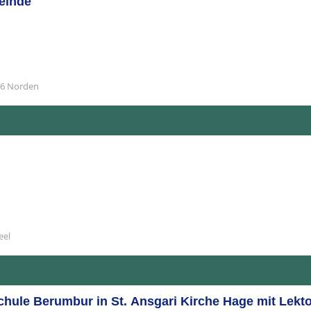
einde
06 Norden
eel
hule Berumbur in St. Ansgari Kirche Hage mit Lekto