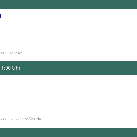
d
26506 Norden
 11:00 Uhr
4-37 | 26532 Großheide