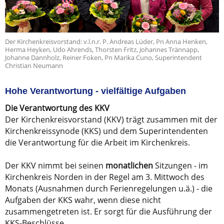
Der Kirchenkreisvorstand: v.l.n.r. P. Andreas Lüder, Pn Anna Henken,
Herma Heyken, Udo Ahrends, Thorsten Fritz, Johannes Trännapp,
Johanne Dannholz, Reiner Foken, Pn Marika Cuno, Superintendent
Christian Neumann
Hohe Verantwortung - vielfältige Aufgaben
Die Verantwortung des KKV
Der Kirchenkreisvorstand (KKV) trägt zusammen mit der
Kirchenkreissynode (KKS) und dem Superintendenten
die Verantwortung für die Arbeit im Kirchenkreis.
Der KKV nimmt bei seinen
monatlichen
Sitzungen - im
Kirchenkreis Norden in der Regel am 3. Mittwoch des
Monats (Ausnahmen durch Ferienregelungen u.ä.) - die
Aufgaben der KKS wahr, wenn diese nicht
zusammengetreten ist. Er sorgt für die Ausführung der
KKS-Beschlüsse.