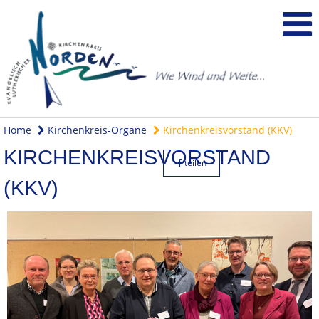
Home
Kirchenkreis-Organe
Kirchenkreisvorstand (KKV)
KIRCHENKREISVORSTAND
teilen
(KKV)