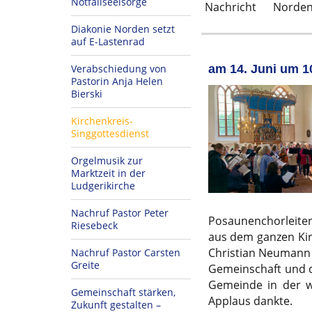
Notfallseelsorge
Nachricht
Norden
Diakonie Norden setzt
auf E-Lastenrad
Verabschiedung von
am 14. Juni um 10
Pastorin Anja Helen
Bierski
Kirchenkreis-
Singgottesdienst
Orgelmusik zur
Marktzeit in der
Ludgerikirche
Nachruf Pastor Peter
Posaunenchorleiter
Riesebeck
aus dem ganzen Kir
Christian Neumann 
Nachruf Pastor Carsten
Greite
Gemeinschaft und d
Gemeinde in der w
Gemeinschaft stärken,
Applaus dankte.
Zukunft gestalten –