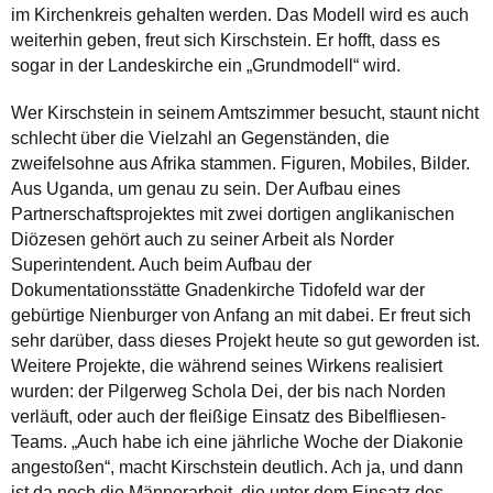
im Kirchenkreis gehalten werden. Das Modell wird es auch
weiterhin geben, freut sich Kirschstein. Er hofft, dass es
sogar in der Landeskirche ein „Grundmodell“ wird.
Wer Kirschstein in seinem Amtszimmer besucht, staunt nicht
schlecht über die Vielzahl an Gegenständen, die
zweifelsohne aus Afrika stammen. Figuren, Mobiles, Bilder.
Aus Uganda, um genau zu sein. Der Aufbau eines
Partnerschaftsprojektes mit zwei dortigen anglikanischen
Diözesen gehört auch zu seiner Arbeit als Norder
Superintendent. Auch beim Aufbau der
Dokumentationsstätte Gnadenkirche Tidofeld war der
gebürtige Nienburger von Anfang an mit dabei. Er freut sich
sehr darüber, dass dieses Projekt heute so gut geworden ist.
Weitere Projekte, die während seines Wirkens realisiert
wurden: der Pilgerweg Schola Dei, der bis nach Norden
verläuft, oder auch der fleißige Einsatz des Bibelfliesen-
Teams. „Auch habe ich eine jährliche Woche der Diakonie
angestoßen“, macht Kirschstein deutlich. Ach ja, und dann
ist da noch die Männerarbeit, die unter dem Einsatz des