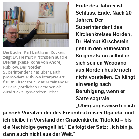
Ende des Jahres ist
Schluss. Ende. Nach 20
Jahren. Der
Superintendent des
Kirchenkreises Norden,
Dr. Helmut Kirschstein,
geht in den Ruhestand.
Die Bücher Karl Barths im Rücken,
So ganz kann selbst er
zeigt Dr. Helmut Kirschstein auf die
Dreifaltigkeits-Ikone von Andrej
sich seinen Weggang
Rubljow. Der Norder
aus Norden heute noch
Superintendent hat über Barth
promoviert. Rubljow interpretiert
nicht vorstellen. Es klingt
für Dr. Kirschstein "das Miteinander
ein wenig nach
der drei göttlichen Personen als
Beruhigung, wenn er
Ausdruck zugewandter Liebe".
Sätze sagt wie:
„Übergangsweise bin ich
ja noch Vorsitzender des Freundeskreises Uganda, und
ich bleibe im Vorstand der Gnadenkirche Tidofeld – bis
die Nachfolge geregelt ist.“ Es folgt der Satz: „Ich bin ja
dann auch nicht aus der Welt.“